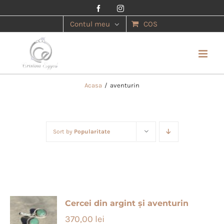
Facebook
Instagram
Contul meu
COS
Acasa
/
aventurin
Sort by
Popularitate
Cercei din argint și aventurin
370,00
lei