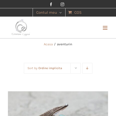
Facebook
Instagram
Contul meu
COS
Acasa
/
aventurin
Sort by
Ordine implicita