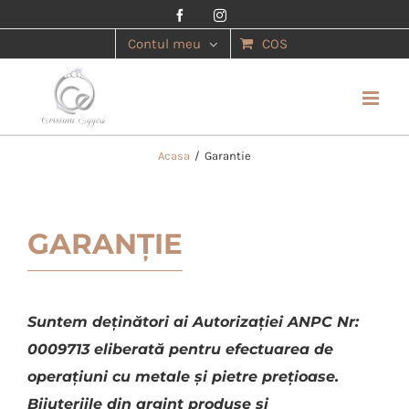
Facebook
Instagram
Contul meu
COS
Acasa
/
Garantie
GARANȚIE
Suntem deținători ai Autorizației ANPC Nr:
0009713 eliberată pentru efectuarea de
operațiuni cu metale și pietre prețioase.
Bijuteriile din argint produse și