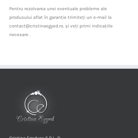
Pentru rezolvarea unei eventuale probleme ale
produsului aflat în garanție trimiteți un e-mail la
contact@cristinaegyed.ro. și veți primi indicațiile
necesare .