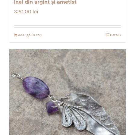
Inel din argint și ametist
320,00
lei
Adaugă în coș
Detalii