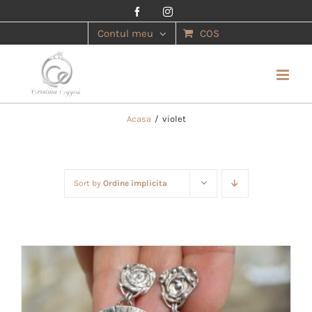
Facebook
Instagram
Contul meu
COS
Acasa
/
violet
Sort by
Ordine implicita