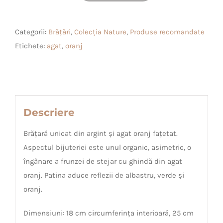
Brățară
unicat
Categorii:
Brățări
,
Colecția Nature
,
Produse recomandate
din
Etichete:
agat
,
oranj
argint
și
agat
oranj
Descriere
Brățară unicat din argint și agat oranj fațetat.
Aspectul bijuteriei este unul organic, asimetric, o
îngânare a frunzei de stejar cu ghindă din agat
oranj. Patina aduce reflezii de albastru, verde și
oranj.
Dimensiuni: 18 cm circumferința interioară, 25 cm