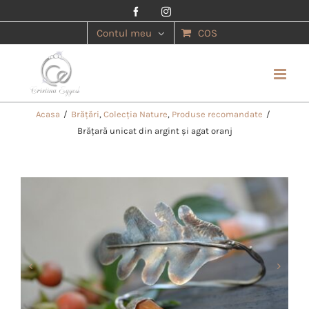
Facebook
Instagram
Contul meu
COS
Acasa
/
Brățări
,
Colecția Nature
,
Produse recomandate
/
Brățară unicat din argint și agat oranj

