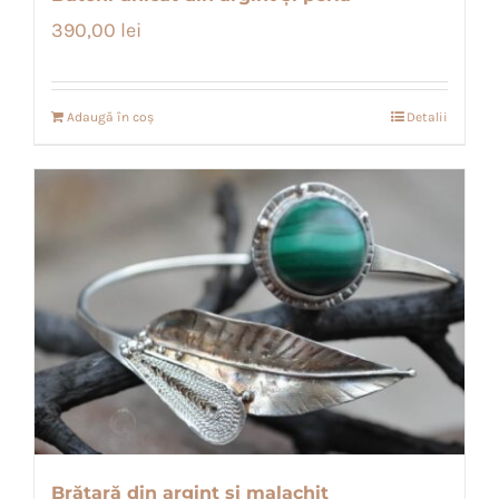
390,00
lei
Adaugă în coș
Detalii
Brățară din argint și malachit