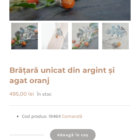
Brățară unicat din argint și
agat oranj
495,00
lei
În stoc
Cod produs: 19464
Comandă
Adaugă în coș
Cantitate