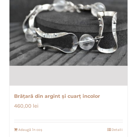
Brățară din argint și cuarț incolor
460,00
lei
Adaugă în coș
Detalii