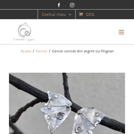
Facebook
Instagram
Contul meu
COS
Acasa
/
Cercei
/
Cercei unicat din argint cu filigran

