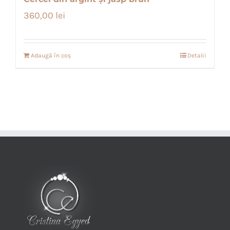
360,00
lei
Adaugă în coș
Detalii