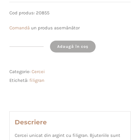
Cod produs: 20855
Comandă
un produs asemănător
Adaugă în coș
Cantitate
Cercei
unicat
Categorie:
Cercei
din
Etichetă:
filigran
argint
cu
filigran
Descriere
Cercei unicat din argint cu filigran. Bjuteriile sunt