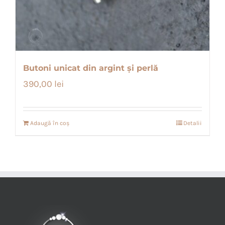
Butoni unicat din argint și perlă
390,00
lei
Adaugă în coș
Detalii