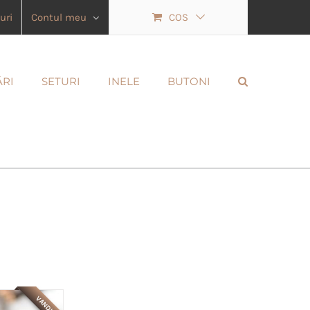
uri
Contul meu
COS
ĂRI
SETURI
INELE
BUTONI
VANDUT