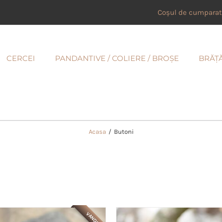
Coșul de cumparat
CERCEI
PANDANTIVE / COLIERE / BROȘE
BRĂȚ
Acasa
/
Butoni
VANDUT