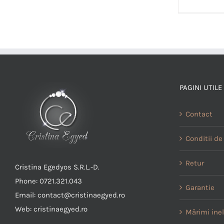
PAGINI UTILE
Contact
Conditii de 
Retur
Cristina Egedyos S.R.L.-D.
Phone: 0721.321.043
Garantie
Email: contact@cristinaegyed.ro
Web: cristinaegyed.ro
Mărimi ine