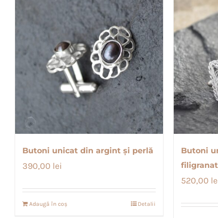
Butoni unicat din argint și perlă
Butoni un
390,00
lei
filigranat
520,00
le
Adaugă în coș
Detalii