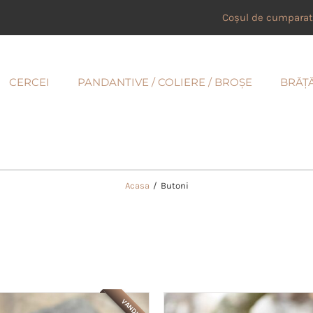
Coșul de cumparat
CERCEI
PANDANTIVE / COLIERE / BROȘE
BRĂȚ
Acasa
/
Butoni
VANDUT