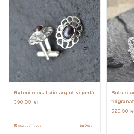
Butoni unicat din argint și perlă
Butoni un
390,00
lei
filigranat
520,00
le
Adaugă în coș
Detalii