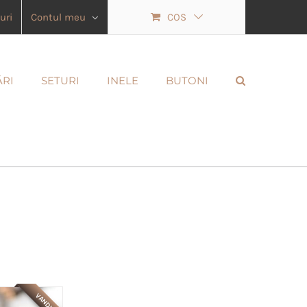
uri
Contul meu
COS
ĂRI
SETURI
INELE
BUTONI
VANDUT