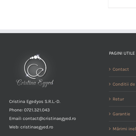
PAGINI UTILE
Contact
Conditii de 
Retur
Cristina Egedyos S.R.L.-D.
Phone: 0721.321.043
Garantie
Email: contact@cristinaegyed.ro
Web: cristinaegyed.ro
Mărimi ine