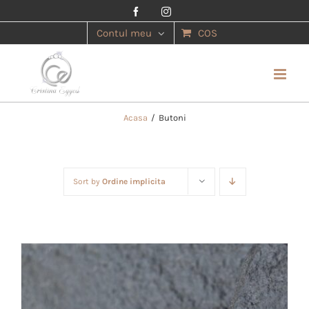
Facebook
Instagram
Contul meu
COS
Acasa
/
Butoni
Sort by
Ordine implicita