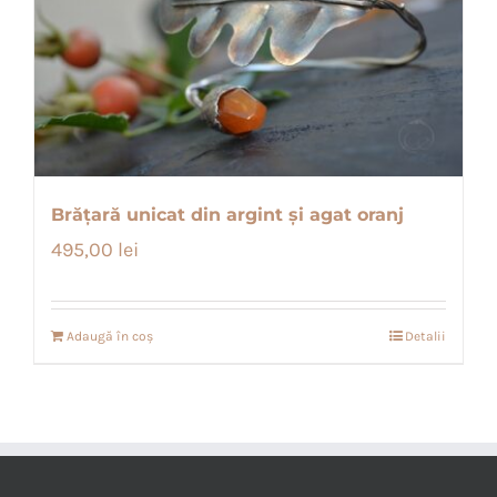
Brățară unicat din argint și agat oranj
495,00
lei
Adaugă în coș
Detalii