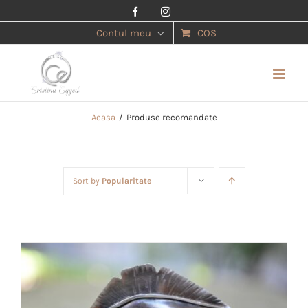
Facebook
Instagram
Contul meu
COS
Acasa
/
Produse recomandate
Sort by
Popularitate