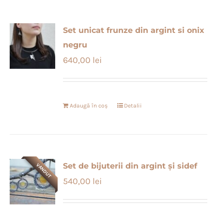
Set unicat frunze din argint si onix
negru
640,00
lei
Adaugă în coș
Detalii
Set de bijuterii din argint și sidef
VANDUT
540,00
lei