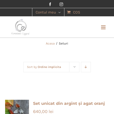
Facebook
Instagram
Contul meu
COS
Acasa
/
Seturi
Sort by
Ordine implicita
Set unicat din argint și agat oranj
640,00
lei