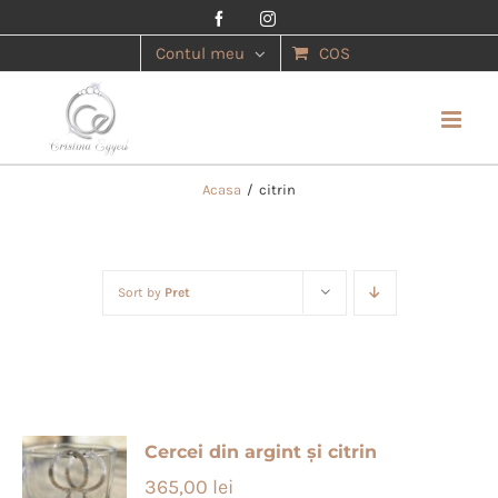
Facebook
Instagram
Contul meu
COS
Acasa
/
citrin
Sort by
Pret
Cercei din argint și citrin
365,00
lei