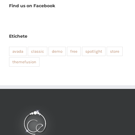
Find us on Facebook
Etichete
avada
classic
demo
free
spotlight
store
themefusion