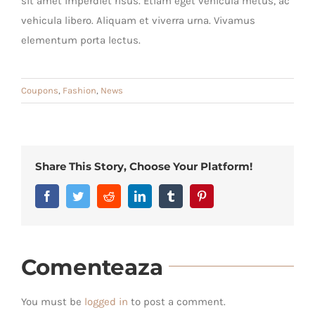
sit amet imperdiet risus. Etiam eget vehicula metus, ac
vehicula libero. Aliquam et viverra urna. Vivamus
elementum porta lectus.
Coupons
,
Fashion
,
News
Share This Story, Choose Your Platform!
Facebook
Twitter
Reddit
LinkedIn
Tumblr
Pinterest
Comenteaza
You must be
logged in
to post a comment.