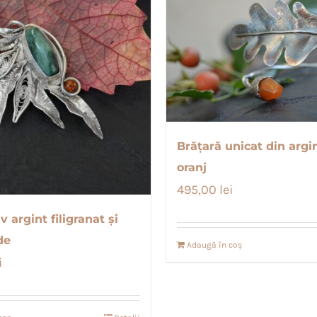
Brățară unicat din argin
oranj
495,00
lei
 argint filigranat și
de
Adaugă în coș
i