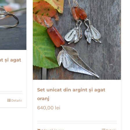
t și agat
Set unicat din argint și agat
oranj
Detalii
640,00
lei