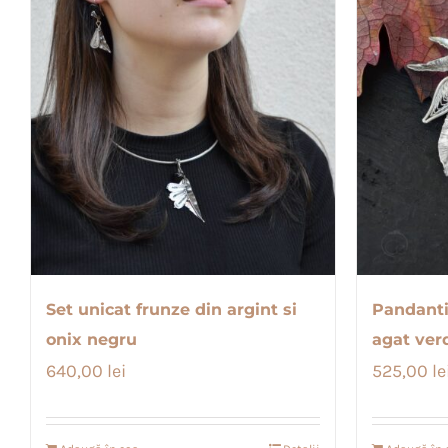
Set unicat frunze din argint si
Pandantiv
onix negru
agat ver
640,00
lei
525,00
le