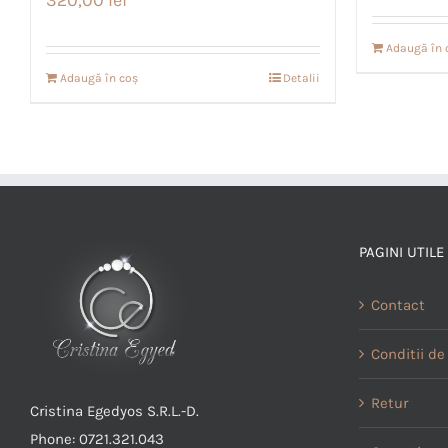
320,00
lei
Adaugă în 
Adaugă în coș
Detalii
PAGINI UTILE
Contact
Conditii de 
Retur
Cristina Egedyos S.R.L.-D.
Phone: 0721.321.043