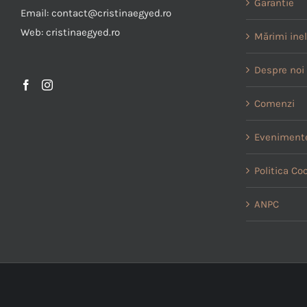
Garantie
Email: contact@cristinaegyed.ro
Web: cristinaegyed.ro
Mărimi ine
Despre noi
Comenzi
Evenimente
Politica Co
ANPC