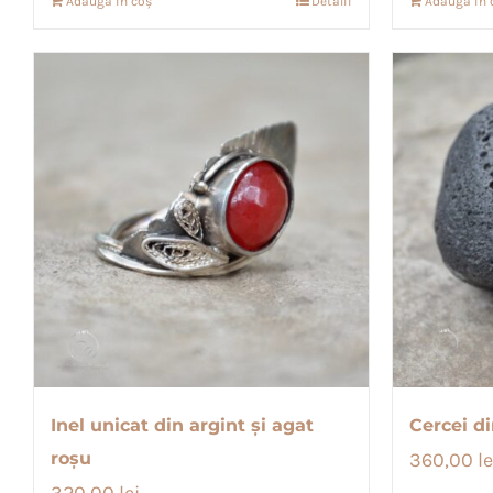
Adaugă în coș
Detalii
Adaugă în 
Inel unicat din argint și agat
Cercei di
roșu
360,00
le