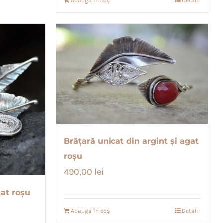
Adaugă în coș
Detalii
Brățară unicat din argint și agat
roșu
490,00
lei
gat roșu
Adaugă în coș
Detalii