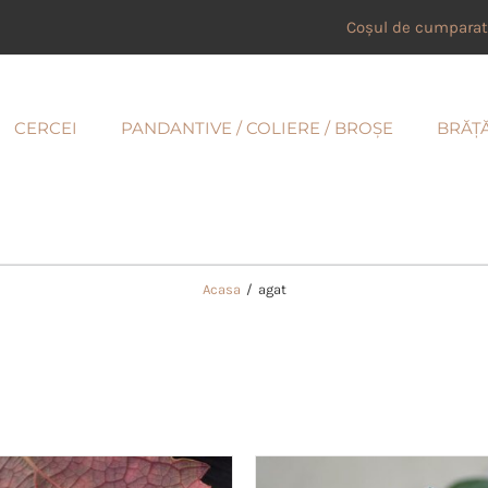
Coșul de cumparat
CERCEI
PANDANTIVE / COLIERE / BROȘE
BRĂȚ
Acasa
/
agat