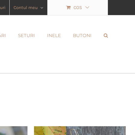
uri
Contul meu
COS
ĂRI
SETURI
INELE
BUTONI