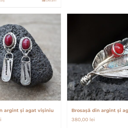
coș
Detalii
n argint și agat vișiniu
Brosașă din argint și a
i
380,00
lei