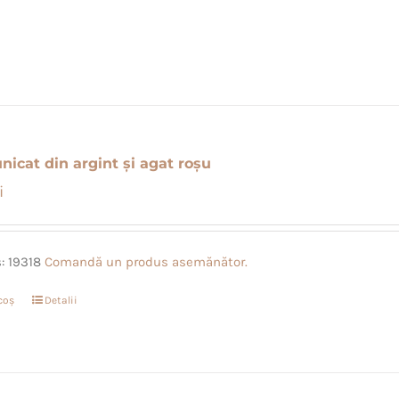
nicat din argint și agat roșu
i
: 19318
Comandă un produs asemănător.
coș
Detalii