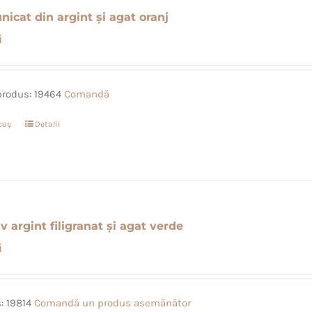
nicat din argint și agat oranj
i
produs: 19464
Comandă
coș
Detalii
 argint filigranat și agat verde
i
: 19814
Comandă un produs asemănător