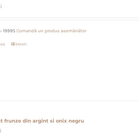
i
: 19995
Comandă un produs asemănător
coș
Detalii
t frunze din argint si onix negru
i