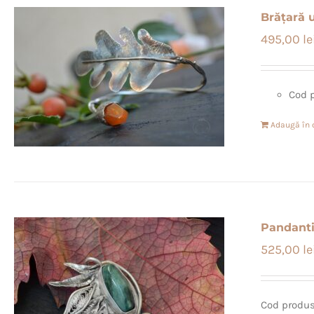
Brățară u
495,00
le
Cod 
Adaugă în 
Pandantiv
525,00
le
Cod produs