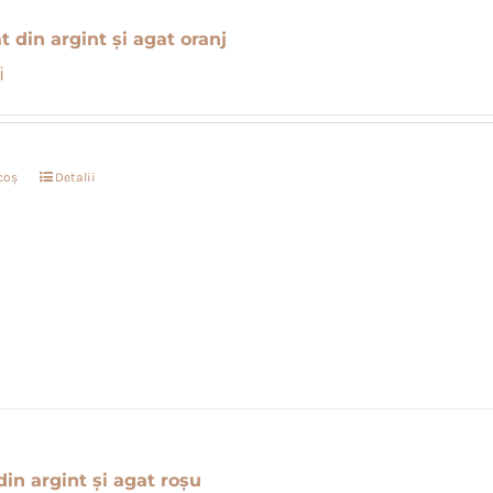
t din argint și agat oranj
i
coș
Detalii
in argint și agat roșu