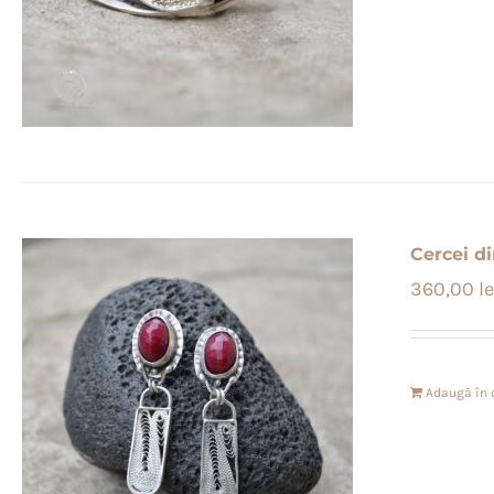
Cercei di
360,00
le
Adaugă în 