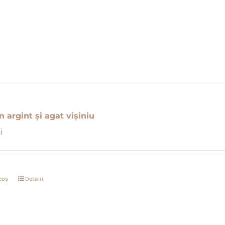
n argint și agat vișiniu
i
coș
Detalii