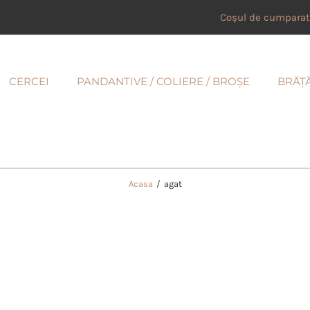
Coșul de cumparat
CERCEI
PANDANTIVE / COLIERE / BROȘE
BRĂȚ
Acasa
/
agat