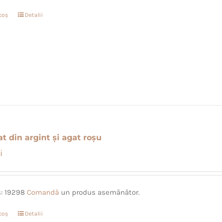
coș
Detalii
at din argint și agat roșu
i
s: 19298
Comandă
un produs asemănător.
coș
Detalii