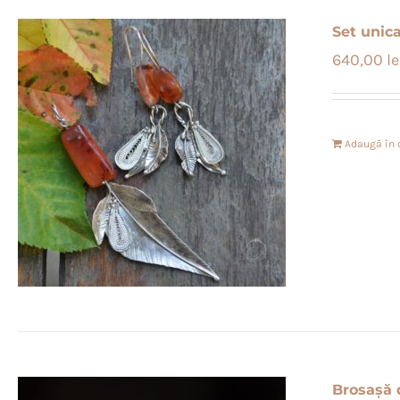
Set unica
640,00
le
Adaugă în 
Brosașă d