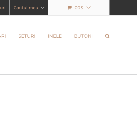
uri
Contul meu
COS
ĂRI
SETURI
INELE
BUTONI