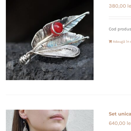
380,00
le
Cod produs
Adaugă în 
Set unica
640,00
le