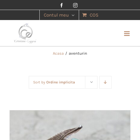
Facebook
Instagram
Contul meu
COS
Acasa
/
aventurin
Sort by
Ordine implicita