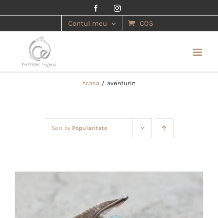
Facebook
Instagram
Contul meu
COS
Acasa
/
aventurin
Sort by
Popularitate