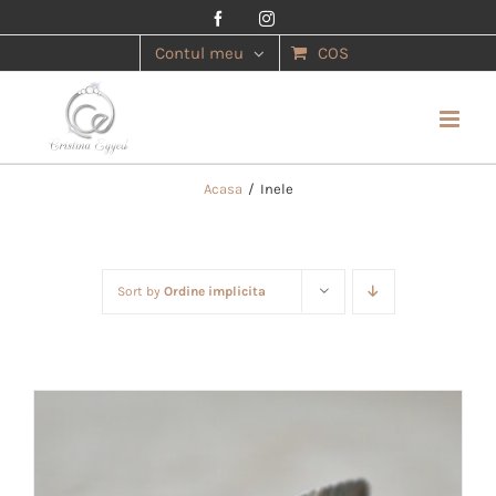
Facebook
Instagram
Contul meu
COS
Acasa
/
Inele
Sort by
Ordine implicita