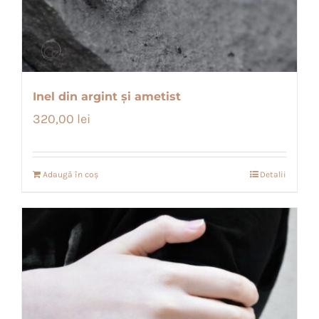
Inel din argint și ametist
320,00
lei
Adaugă în coș
Detalii