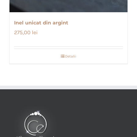
Inel unicat din argint
275,00
lei
Detalii