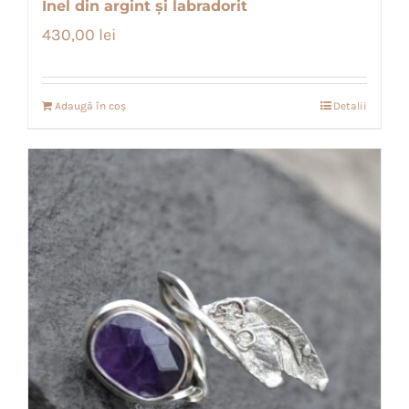
Inel din argint și labradorit
430,00
lei
Adaugă în coș
Detalii