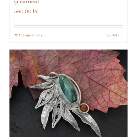
și carneol
560,00
lei
Adaugă în coș
Detalii