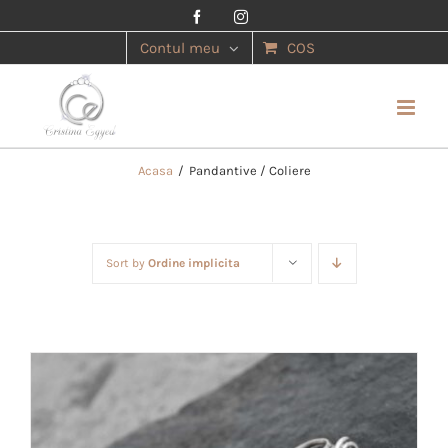
Facebook
Instagram
Contul meu
COS
Acasa
/
Pandantive / Coliere
Sort by
Ordine implicita