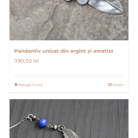
Pandantiv unicat din argint și ametist
390,00
lei
Adaugă în coș
Detalii