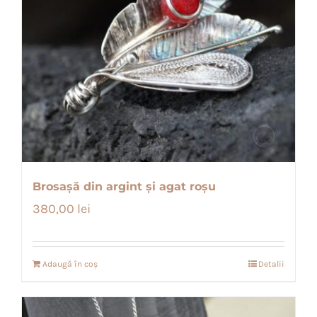
Brosașă din argint și agat roșu
380,00
lei
Adaugă în coș
Detalii