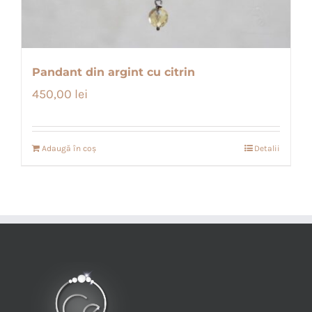
Pandant din argint cu citrin
450,00
lei
Adaugă în coș
Detalii