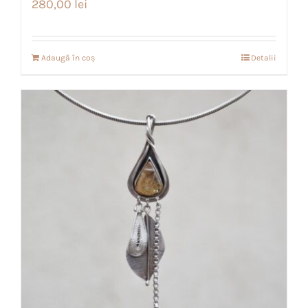
280,00
lei
Adaugă în coș
Detalii