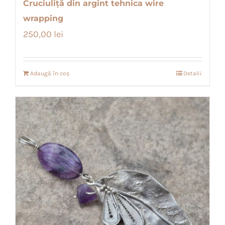
Cruciuliță din argint tehnica wire
wrapping
250,00
lei
Adaugă în coș
Detalii