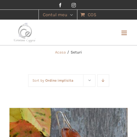
Facebook
Instagram
Contul meu
COS
Acasa
/
Seturi
Sort by
Ordine implicita