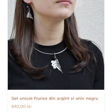
Set unicat frunze din argint si onix negru
640,00
lei