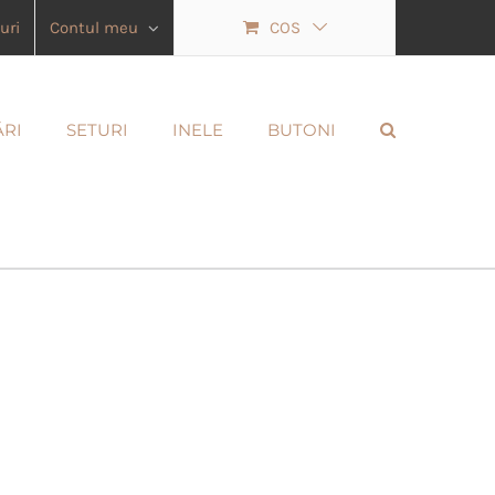
uri
Contul meu
COS
ĂRI
SETURI
INELE
BUTONI